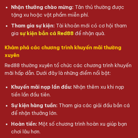
Nhận thưởng chào mừng:
Tân thủ thường được
tặng xu hoặc vật phẩm miễn phí.
Tham gia sự kiện:
Tài khoản mới có cơ hội tham
gia
sự kiện bắn cá Red88
để nhận quà.
Khám phá các chương trình khuyến mãi thường
xuyên
Red88 thường xuyên tổ chức các chương trình khuyến
mãi hấp dẫn. Dưới đây là những điểm nổi bật:
Khuyến mãi nạp lần đầu:
Nhận thêm xu khi nạp
tiền lần đầu tiên.
Sự kiện hàng tuần:
Tham gia các giải đấu bắn cá
để nhận thưởng lớn.
Hoàn tiền:
Một số chương trình hoàn xu giúp bạn
chơi lâu hơn.