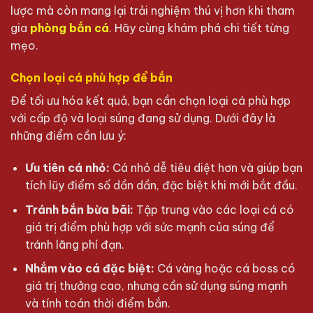
lược mà còn mang lại trải nghiệm thú vị hơn khi tham
gia
phòng bắn cá
. Hãy cùng khám phá chi tiết từng
mẹo.
Chọn loại cá phù hợp để bắn
Để tối ưu hóa kết quả, bạn cần chọn loại cá phù hợp
với cấp độ và loại súng đang sử dụng. Dưới đây là
những điểm cần lưu ý:
Ưu tiên cá nhỏ:
Cá nhỏ dễ tiêu diệt hơn và giúp bạn
tích lũy điểm số dần dần, đặc biệt khi mới bắt đầu.
Tránh bắn bừa bãi:
Tập trung vào các loại cá có
giá trị điểm phù hợp với sức mạnh của súng để
tránh lãng phí đạn.
Nhắm vào cá đặc biệt:
Cá vàng hoặc cá boss có
giá trị thưởng cao, nhưng cần sử dụng súng mạnh
và tính toán thời điểm bắn.