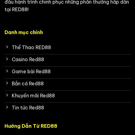
đầu hành trình chinh phục những phần thưởng hấp dẫn
tại RED88!
Danh mục chính
Thể Thao RED88
Casino Red88
Game bài Red88
Bắn cá Red88
Khuyến mãi Red88
Tin tức Red88
Hướng Dẫn Từ RED88