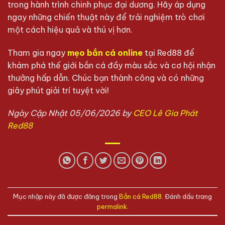
trong hành trình chinh phục đại dương. Hãy áp dụng
ngay những chiến thuật này để trải nghiệm trò chơi
một cách hiệu quả và thú vị hơn.
Tham gia ngay
mẹo bắn cá online
tại Red88 để
khám phá thế giới bắn cá đầy màu sắc và cơ hội nhận
thưởng hấp dẫn. Chúc bạn thành công và có những
giây phút giải trí tuyệt vời!
Ngày Cập Nhật 05/06/2026 by
CEO Lê Gia Phát
Red88
Mục nhập này đã được đăng trong
Bắn cá Red88
. Đánh dấu trang
permalink
.