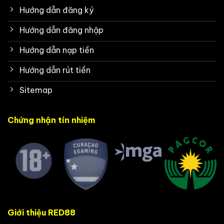
Hướng dẫn đăng ký
Hướng dẫn đăng nhập
Hướng dẫn nạp tiền
Hướng dẫn rút tiền
Sitemap
Chứng nhận tín nhiệm
Giới thiệu RED88