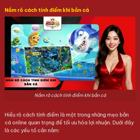
Nắm rõ cách tính điểm khi bắn cá
Nắm rõ cách tính điểm khi bắn cá
Hiểu rõ cách tính điểm là một trong những mẹo bắn
cá online quan trọng để tối ưu hóa lợi nhuận. Dưới đây
là các yếu tố cần nắm: