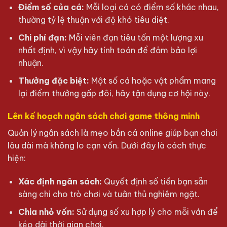
Điểm số của cá:
Mỗi loại cá có điểm số khác nhau,
thường tỷ lệ thuận với độ khó tiêu diệt.
Chi phí đạn:
Mỗi viên đạn tiêu tốn một lượng xu
nhất định, vì vậy hãy tính toán để đảm bảo lợi
nhuận.
Thưởng đặc biệt:
Một số cá hoặc vật phẩm mang
lại điểm thưởng gấp đôi, hãy tận dụng cơ hội này.
Lên kế hoạch ngân sách chơi game thông minh
Quản lý ngân sách là mẹo bắn cá online giúp bạn chơi
lâu dài mà không lo cạn vốn. Dưới đây là cách thực
hiện:
Xác định ngân sách:
Quyết định số tiền bạn sẵn
sàng chi cho trò chơi và tuân thủ nghiêm ngặt.
Chia nhỏ vốn:
Sử dụng số xu hợp lý cho mỗi ván để
kéo dài thời gian chơi.