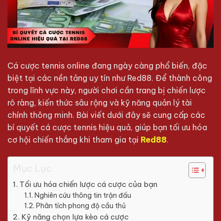
Cá cược tennis online đang ngày càng phổ biến, đặc
biệt tại các nền tảng uy tín như Red88. Để thành công
trong lĩnh vực này, người chơi cần trang bị chiến lược
rõ ràng, kiến thức sâu rộng và kỹ năng quản lý tài
chính thông minh. Bài viết dưới đây sẽ cung cấp các
bí quyết cá cược tennis hiệu quả, giúp bạn tối ưu hóa
cơ hội chiến thắng khi tham gia tại
Red88
.
Mục Lục
Tối ưu hóa chiến lược cá cược của bạn
Nghiên cứu thông tin trận đấu
Phân tích phong độ cầu thủ
Kỹ năng chọn lựa kèo cá cược