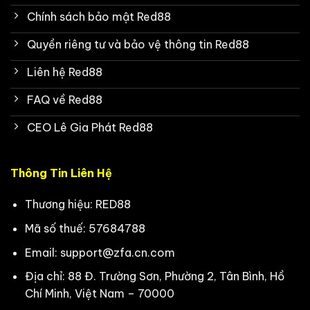
Chính sách bảo mật Red88
Quyền riêng tư và bảo vệ thông tin Red88
Liên hệ Red88
FAQ về Red88
CEO Lê Gia Phát Red88
Thông Tin Liên Hệ
Thương hiệu: RED88
Mã số thuế: 57684788
Email:
support@zfa.cn.com
Địa chỉ: 88 Đ. Trường Sơn, Phường 2, Tân Bình, Hồ
Chí Minh, Việt Nam – 70000