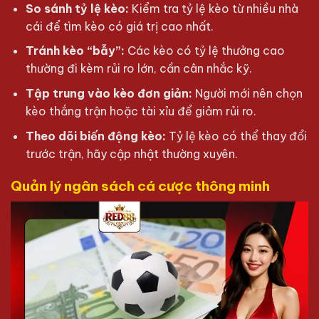
So sánh tỷ lệ kèo:
Kiểm tra tỷ lệ kèo từ nhiều nhà
cái để tìm kèo có giá trị cao nhất.
Tránh kèo “bẫy”:
Các kèo có tỷ lệ thưởng cao
thường đi kèm rủi ro lớn, cần cân nhắc kỹ.
Tập trung vào kèo đơn giản:
Người mới nên chọn
kèo thắng trận hoặc tài xỉu để giảm rủi ro.
Theo dõi biến động kèo:
Tỷ lệ kèo có thể thay đổi
trước trận, hãy cập nhật thường xuyên.
Quản lý ngân sách cá cược thông minh