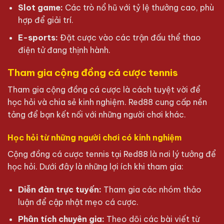
Slot game:
Các trò nổ hũ với tỷ lệ thưởng cao, phù
hợp để giải trí.
E-sports:
Đặt cược vào các trận đấu thể thao
điện tử đang thịnh hành.
Tham gia cộng đồng cá cược tennis
Tham gia cộng đồng cá cược là cách tuyệt vời để
học hỏi và chia sẻ kinh nghiệm. Red88 cung cấp nền
tảng để bạn kết nối với những người chơi khác.
Học hỏi từ những người chơi có kinh nghiệm
Cộng đồng cá cược tennis tại Red88 là nơi lý tưởng để
học hỏi. Dưới đây là những lợi ích khi tham gia:
Diễn đàn trực tuyến:
Tham gia các nhóm thảo
luận để cập nhật mẹo cá cược.
Phân tích chuyên gia:
Theo dõi các bài viết từ