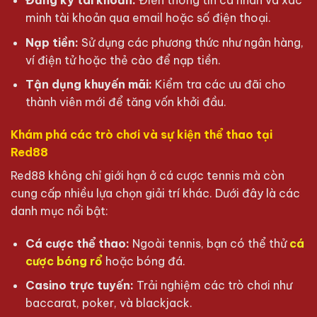
minh tài khoản qua email hoặc số điện thoại.
Nạp tiền:
Sử dụng các phương thức như ngân hàng,
ví điện tử hoặc thẻ cào để nạp tiền.
Tận dụng khuyến mãi:
Kiểm tra các ưu đãi cho
thành viên mới để tăng vốn khởi đầu.
Khám phá các trò chơi và sự kiện thể thao tại
Red88
Red88 không chỉ giới hạn ở cá cược tennis mà còn
cung cấp nhiều lựa chọn giải trí khác. Dưới đây là các
danh mục nổi bật:
Cá cược thể thao:
Ngoài tennis, bạn có thể thử
cá
cược bóng rổ
hoặc bóng đá.
Casino trực tuyến:
Trải nghiệm các trò chơi như
baccarat, poker, và blackjack.