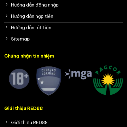
Hướng dẫn đăng nhập
Hướng dẫn nạp tiền
Hướng dẫn rút tiền
Sitemap
Chứng nhận tín nhiệm
Giới thiệu RED88
Giới thiệu RED88