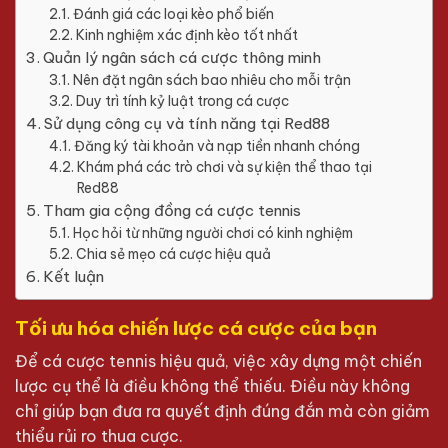
Đánh giá các loại kèo phổ biến
Kinh nghiệm xác định kèo tốt nhất
Quản lý ngân sách cá cược thông minh
Nên đặt ngân sách bao nhiêu cho mỗi trận
Duy trì tính kỷ luật trong cá cược
Sử dụng công cụ và tính năng tại Red88
Đăng ký tài khoản và nạp tiền nhanh chóng
Khám phá các trò chơi và sự kiện thể thao tại
Red88
Tham gia cộng đồng cá cược tennis
Học hỏi từ những người chơi có kinh nghiệm
Chia sẻ mẹo cá cược hiệu quả
Kết luận
Tối ưu hóa chiến lược cá cược của bạn
Để cá cược tennis hiệu quả, việc xây dựng một chiến
lược cụ thể là điều không thể thiếu. Điều này không
chỉ giúp bạn đưa ra quyết định đúng đắn mà còn giảm
thiểu rủi ro thua cược.