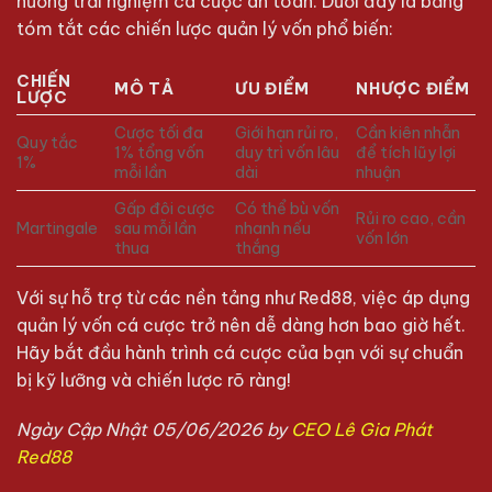
hưởng trải nghiệm cá cược an toàn. Dưới đây là bảng
tóm tắt các chiến lược quản lý vốn phổ biến:
CHIẾN
MÔ TẢ
ƯU ĐIỂM
NHƯỢC ĐIỂM
LƯỢC
Cược tối đa
Giới hạn rủi ro,
Cần kiên nhẫn
Quy tắc
1% tổng vốn
duy trì vốn lâu
để tích lũy lợi
1%
mỗi lần
dài
nhuận
Gấp đôi cược
Có thể bù vốn
Rủi ro cao, cần
Martingale
sau mỗi lần
nhanh nếu
vốn lớn
thua
thắng
Với sự hỗ trợ từ các nền tảng như Red88, việc áp dụng
quản lý vốn cá cược trở nên dễ dàng hơn bao giờ hết.
Hãy bắt đầu hành trình cá cược của bạn với sự chuẩn
bị kỹ lưỡng và chiến lược rõ ràng!
Ngày Cập Nhật 05/06/2026 by
CEO Lê Gia Phát
Red88