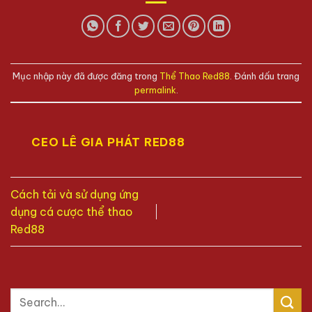
Mục nhập này đã được đăng trong
Thể Thao Red88
. Đánh dấu trang
permalink
.
CEO LÊ GIA PHÁT RED88
Cách tải và sử dụng ứng
dụng cá cược thể thao
Red88