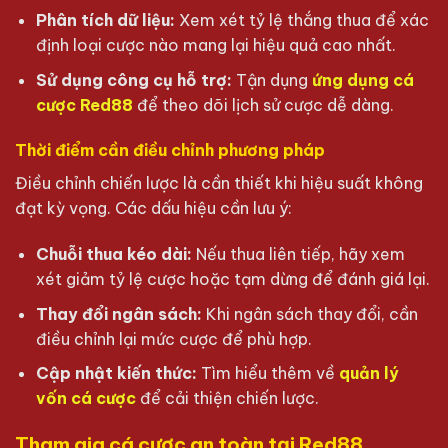
Phân tích dữ liệu:
Xem xét tỷ lệ thắng thua để xác
định loại cược nào mang lại hiệu quả cao nhất.
Sử dụng công cụ hỗ trợ:
Tận dụng
ứng dụng cá
cược Red88
để theo dõi lịch sử cược dễ dàng.
Thời điểm cần điều chỉnh phương pháp
Điều chỉnh chiến lược là cần thiết khi hiệu suất không
đạt kỳ vọng. Các dấu hiệu cần lưu ý:
Chuỗi thua kéo dài:
Nếu thua liên tiếp, hãy xem
xét giảm tỷ lệ cược hoặc tạm dừng để đánh giá lại.
Thay đổi ngân sách:
Khi ngân sách thay đổi, cần
điều chỉnh lại mức cược để phù hợp.
Cập nhật kiến thức:
Tìm hiểu thêm về
quản lý
vốn cá cược
để cải thiện chiến lược.
Tham gia cá cược an toàn tại Red88