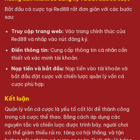
Bắt đầu cá cược tại Red88 rất đơn giản với các bước
sau:
Truy cập trang web:
Vào trang chính thức của
Red88 và nhấp vào nút đăng ký.
Điền thông tin:
Cung cấp thông tin cá nhân cần
thiết và xác minh tài khoản.
Nạp tiền và bắt đầu:
Nạp tiền vào tài khoản và
bắt đầu đặt cược với chiến lược quản lý vốn cá
cược phù hợp.
Kết luận
Quản lý vốn cá cược là yếu tố cốt lõi để thành công
trong cá cược thể thao. Bằng cách áp dụng các
nguyên tắc và chiến lược được trình bày, người chơi
có thể giảm thiểu rủi ro, tăng cơ hội thắng, và tận