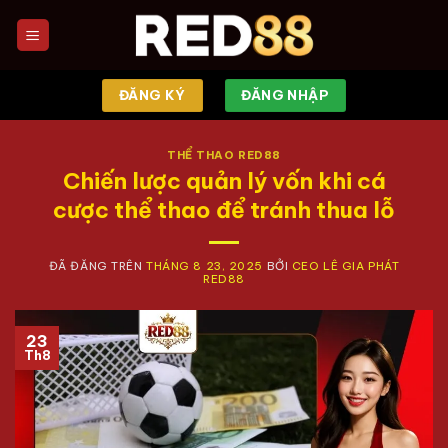
Chuyển
đến
nội
dung
ĐĂNG KÝ
ĐĂNG NHẬP
THỂ THAO RED88
Chiến lược quản lý vốn khi cá
cược thể thao để tránh thua lỗ
ĐÃ ĐĂNG TRÊN
THÁNG 8 23, 2025
BỞI
CEO LÊ GIA PHÁT
RED88
23
Th8