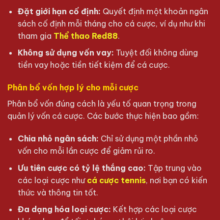
Đặt giới hạn cố định:
Quyết định một khoản ngân
sách cố định mỗi tháng cho cá cược, ví dụ như khi
tham gia
Thể thao Red88
.
Không sử dụng vốn vay:
Tuyệt đối không dùng
tiền vay hoặc tiền tiết kiệm để cá cược.
Phân bổ vốn hợp lý cho mỗi cược
Phân bổ vốn đúng cách là yếu tố quan trọng trong
quản lý vốn cá cược. Các bước thực hiện bao gồm:
Chia nhỏ ngân sách:
Chỉ sử dụng một phần nhỏ
vốn cho mỗi lần cược để giảm rủi ro.
Ưu tiên cược có tỷ lệ thắng cao:
Tập trung vào
các loại cược như
cá cược tennis
, nơi bạn có kiến
thức và thông tin tốt.
Đa dạng hóa loại cược:
Kết hợp các loại cược