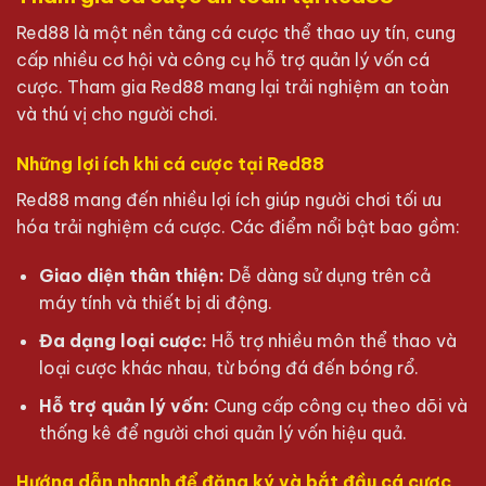
Red88 là một nền tảng cá cược thể thao uy tín, cung
cấp nhiều cơ hội và công cụ hỗ trợ quản lý vốn cá
cược. Tham gia Red88 mang lại trải nghiệm an toàn
và thú vị cho người chơi.
Những lợi ích khi cá cược tại Red88
Red88 mang đến nhiều lợi ích giúp người chơi tối ưu
hóa trải nghiệm cá cược. Các điểm nổi bật bao gồm:
Giao diện thân thiện:
Dễ dàng sử dụng trên cả
máy tính và thiết bị di động.
Đa dạng loại cược:
Hỗ trợ nhiều môn thể thao và
loại cược khác nhau, từ bóng đá đến bóng rổ.
Hỗ trợ quản lý vốn:
Cung cấp công cụ theo dõi và
thống kê để người chơi quản lý vốn hiệu quả.
Hướng dẫn nhanh để đăng ký và bắt đầu cá cược