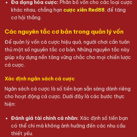
Đa dạng hóa cược:
Phân bổ vốn cho các loại cược
khác nhau, chẳng hạn
cược xiên Red88
, để tăng
cơ hội thắng.
Các nguyên tắc cơ bản trong quản lý vốn
Để quản lý vốn cá cược hiệu quả, người chơi cần tuân
thủ một số nguyên tắc cơ bản. Những nguyên tắc này
giúp xây dựng nền tảng vững chắc cho mọi chiến lược
cá cược.
Xác định ngân sách cá cược
Ngân sách cá cược là số tiền bạn sẵn sàng dành riêng
cho hoạt động cá cược. Dưới đây là các bước thực
hiện:
Đánh giá tài chính cá nhân:
Xác định số tiền bạn
có thể chi mà không ảnh hưởng đến các nhu cầu
thiết yếu.