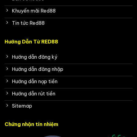
Khuyến mãi Red88
Tin tức Red88
Hướng Dẫn Từ RED88
Hướng dẫn đăng ký
Hướng dẫn đăng nhập
Hướng dẫn nạp tiền
Hướng dẫn rút tiền
Sitemap
Chứng nhận tín nhiệm