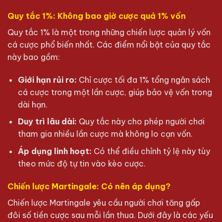
Quy tắc 1%: Không bao giờ cược quá 1% vốn
Quy tắc 1% là một trong những chiến lược quản lý vốn
cá cược phổ biến nhất. Các điểm nổi bật của quy tắc
này bao gồm:
Giới hạn rủi ro:
Chỉ cược tối đa 1% tổng ngân sách
cá cược trong một lần cược, giúp bảo vệ vốn trong
dài hạn.
Duy trì lâu dài:
Quy tắc này cho phép người chơi
tham gia nhiều lần cược mà không lo cạn vốn.
Áp dụng linh hoạt:
Có thể điều chỉnh tỷ lệ này tùy
theo mức độ tự tin vào kèo cược.
Chiến lược Martingale: Có nên áp dụng?
Chiến lược Martingale yêu cầu người chơi tăng gấp
đôi số tiền cược sau mỗi lần thua. Dưới đây là các yếu