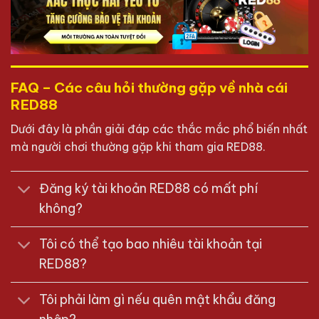
FAQ – Các câu hỏi thường gặp về nhà cái
RED88
Dưới đây là phần giải đáp các thắc mắc phổ biến nhất
mà người chơi thường gặp khi tham gia RED88.
Đăng ký tài khoản RED88 có mất phí
không?
Tôi có thể tạo bao nhiêu tài khoản tại
RED88?
Tôi phải làm gì nếu quên mật khẩu đăng