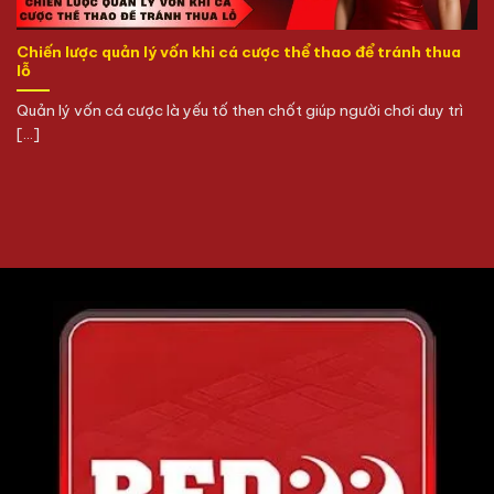
Chiến lược quản lý vốn khi cá cược thể thao để tránh thua
lỗ
Quản lý vốn cá cược là yếu tố then chốt giúp người chơi duy trì
[...]