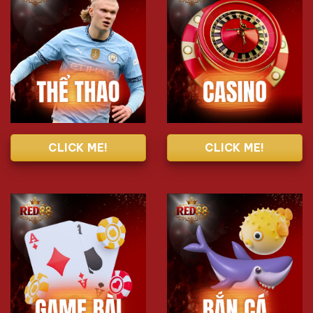
CLICK ME!
CLICK ME!