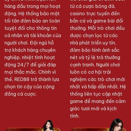
hàng đầu trong mọi hoạt
từ cá cược bóng đá,
động. Hệ thống bảo mật
casino trực tuyến đến
tối tân đảm bảo an toàn
bắn cá và game bài đổi
tuyệt đối cho thông tin
thưởng. Mỗi trò chơi đều
cá nhân và tài khoản của
được chọn lọc từ các
người chơi. Đội ngũ hỗ
nhà phát triển uy tín,
trợ khách hàng chuyên
đảm bảo hình ảnh sắc
nghiệp, nhiệt tình hoạt
nét và tỷ lệ trả thưởng
động 24/7 để giải đáp
cạnh tranh. Người chơi
mọi thắc mắc. Chính vì
luôn có cơ hội trải
thế, RED88 trở thành lựa
nghiệm các trò chơi mới
chọn tin cậy của cộng
nhất và hấp dẫn nhất. Hệ
đồng cá cược.
thống liên tục cập nhật
game để mang đến cảm
giác tươi mới và kịch
tính.