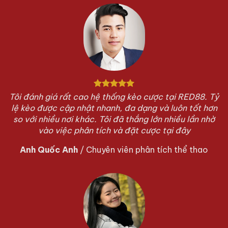
Tôi đánh giá rất cao hệ thống kèo cược tại RED88. Tỷ
lệ kèo được cập nhật nhanh, đa dạng và luôn tốt hơn
so với nhiều nơi khác. Tôi đã thắng lớn nhiều lần nhờ
vào việc phân tích và đặt cược tại đây
Anh Quốc Anh
/
Chuyên viên phân tích thể thao