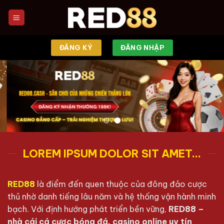
Chuyển
đến
nội
dung
ĐĂNG KÝ
ĐĂNG NHẬP
LOREM IPSUM DOLOR SIT AMET...
RED88
là điểm đến quen thuộc của đông đảo cược
thủ nhờ danh tiếng lâu năm và hệ thống vận hành minh
bạch. Với định hướng phát triển bền vững,
RED88 –
nhà cái cá cược bóng đá, casino online uy tín