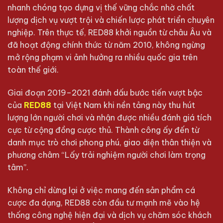
nhanh chóng tạo dựng vị thế vững chắc nhờ chất
lượng dịch vụ vượt trội và chiến lược phát triển chuyên
nghiệp. Trên thực tế, RED88 khởi nguồn từ châu Âu và
đã hoạt động chính thức từ năm 2010, không ngừng
mở rộng phạm vi ảnh hưởng ra nhiều quốc gia trên
toàn thế giới.
Giai đoạn 2019–2021 đánh dấu bước tiến vượt bậc
của
RED88
tại Việt Nam khi nền tảng này thu hút
lượng lớn người chơi và nhận được nhiều đánh giá tích
cực từ cộng đồng cược thủ. Thành công ấy đến từ
danh mục trò chơi phong phú, giao diện thân thiện và
phương châm “Lấy trải nghiệm người chơi làm trọng
tâm”.
Không chỉ dừng lại ở việc mang đến sản phẩm cá
cược đa dạng, RED88 còn đầu tư mạnh mẽ vào hệ
thống công nghệ hiện đại và dịch vụ chăm sóc khách