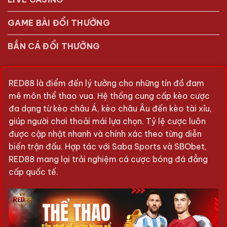
GAME BÀI ĐỔI THƯỞNG
BẮN CÁ ĐỔI THƯỞNG
RED88 là điểm đến lý tưởng cho những tín đồ đam
mê môn thể thao vua. Hệ thống cung cấp kèo cược
đa dạng từ kèo châu Á, kèo châu Âu đến kèo tài xỉu,
giúp người chơi thoải mái lựa chọn. Tỷ lệ cược luôn
được cập nhật nhanh và chính xác theo từng diễn
biến trận đấu. Hợp tác với Saba Sports và SBObet,
RED88 mang lại trải nghiệm cá cược bóng đá đẳng
cấp quốc tế.