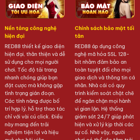
Nền tảng công nghệ
Chính sách bảo mật tối
hiện đại
tân
RED88 thiết kế giao diện
RED88 áp dụng công
hiện đại, thân thiện và dễ
nghệ mã hóa SSL 128-
sử dụng cho mọi người
bit nhằm đảm bảo an
chơi. Tốc độ tải trang
toàn tuyệt đối cho mọi
nhanh chóng giúp bạn
giao dịch và thông tin cá
đặt cược mà không gặp
nhân. Nhà cái có quy
tình trạng gián đoạn.
trình kiểm soát chặt chẽ
Các tính năng được bố
để ngăn chặn mọi hành
trí hợp lý, hỗ trợ thao tác
vi gian lận. Hệ thống
chỉ với vài cú click. Điều
giám sát 24/7 giúp phát
này mang đến trải
hiện và xử lý kịp thời các
nghiệm tiện lợi và hiệu
sự cố. Nhờ vậy, người
quả cho hội viên.
chơi có thể yên tâm trải