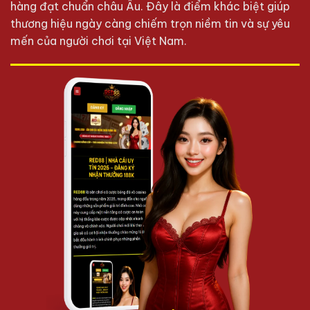
hàng đạt chuẩn châu Âu. Đây là điểm khác biệt giúp
thương hiệu ngày càng chiếm trọn niềm tin và sự yêu
mến của người chơi tại Việt Nam.