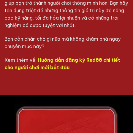
giúp bạn trở thành người chơi thông minh hơn. Bạn hãy
tận dụng triệt để những thông tin giá trị này để nâng
cao kỹ năng, tối đa hóa lợi nhuận và có những trải
nghiệm cá cược tuyệt vời nhất.
Bạn còn chần chờ gì nữa mà không khám phá ngay
chuyên mục này?
Xem thêm về:
Hướng dẫn đăng ký Red88 chi tiết
cho người chơi mới bắt đầu