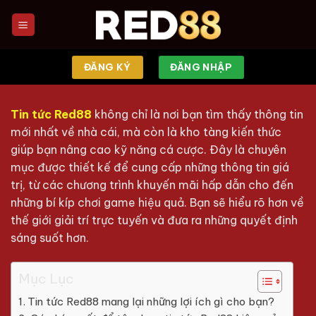
Chuyển
đến
nội
dung
ĐĂNG KÝ
ĐĂNG NHẬP
Tin tức Red88
không chỉ là nơi bạn tìm thấy thông tin
mới nhất về nhà cái, mà còn là kho tàng kiến thức
giúp bạn nâng cao kỹ năng cá cược. Đây là chuyên
mục được thiết kế để cung cấp những thông tin giá
trị, từ các chương trình khuyến mãi hấp dẫn cho đến
những bí kíp chơi game hiệu quả. Bạn sẽ hiểu rõ hơn về
thế giới giải trí trực tuyến và đưa ra những quyết định
sáng suốt hơn.
Mục Lục
Tin tức Red88 mang lại những lợi ích gì cho bạn?