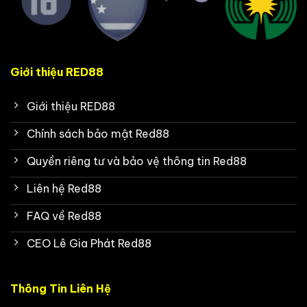
Giới thiệu RED88
Giới thiệu RED88
Chính sách bảo mật Red88
Quyền riêng tư và bảo vệ thông tin Red88
Liên hệ Red88
FAQ về Red88
CEO Lê Gia Phát Red88
Thông Tin Liên Hệ