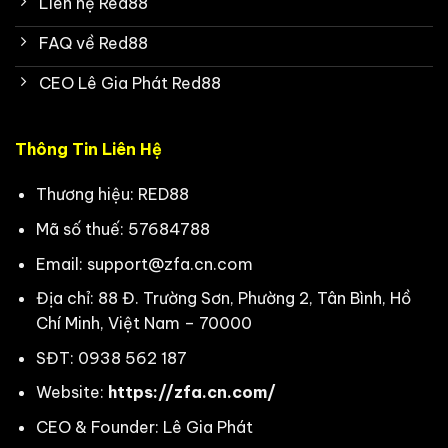
Liên hệ Red88
FAQ về Red88
CEO Lê Gia Phát Red88
Thông Tin Liên Hệ
Thương hiệu: RED88
Mã số thuế: 57684788
Email:
support@zfa.cn.com
Địa chỉ: 88 Đ. Trường Sơn, Phường 2, Tân Bình, Hồ
Chí Minh, Việt Nam – 70000
SĐT: 0938 562 187
Website:
https://zfa.cn.com/
CEO & Founder: Lê Gia Phát