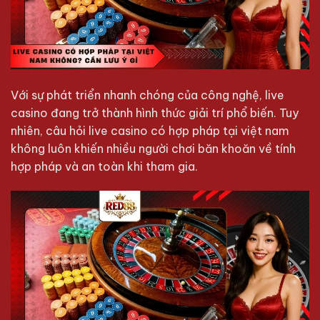
Với sự phát triển nhanh chóng của công nghệ, live
casino đang trở thành hình thức giải trí phổ biến. Tuy
nhiên, câu hỏi live casino có hợp pháp tại việt nam
không luôn khiến nhiều người chơi băn khoăn về tính
hợp pháp và an toàn khi tham gia.