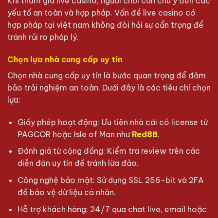
Khi tham gia live casino, người chơi cần chú ý đến các
yếu tố an toàn và hợp pháp. Vấn đề live casino có
hợp pháp tại việt nam không đòi hỏi sự cẩn trọng để
tránh rủi ro pháp lý.
Chọn lựa nhà cung cấp uy tín
Chọn nhà cung cấp uy tín là bước quan trọng để đảm
bảo trải nghiệm an toàn. Dưới đây là các tiêu chí chọn
lựa:
Giấy phép hoạt động: Ưu tiên nhà cái có license từ
PAGCOR hoặc Isle of Man như
Red88
.
Đánh giá từ cộng đồng: Kiểm tra review trên các
diễn đàn uy tín để tránh lừa đảo.
Công nghệ bảo mật: Sử dụng SSL 256-bit và 2FA
để bảo vệ dữ liệu cá nhân.
Hỗ trợ khách hàng: 24/7 qua chat live, email hoặc