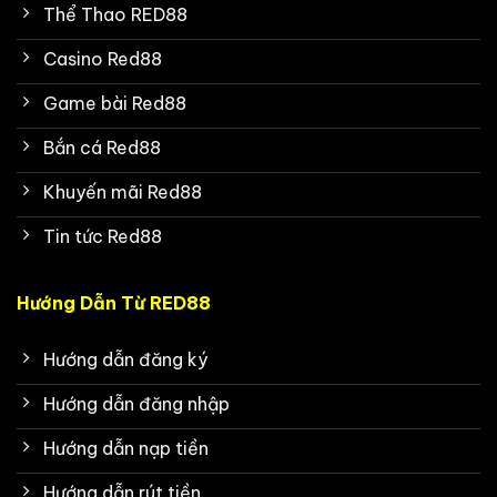
Thể Thao RED88
Casino Red88
Game bài Red88
Bắn cá Red88
Khuyến mãi Red88
Tin tức Red88
Hướng Dẫn Từ RED88
Hướng dẫn đăng ký
Hướng dẫn đăng nhập
Hướng dẫn nạp tiền
Hướng dẫn rút tiền