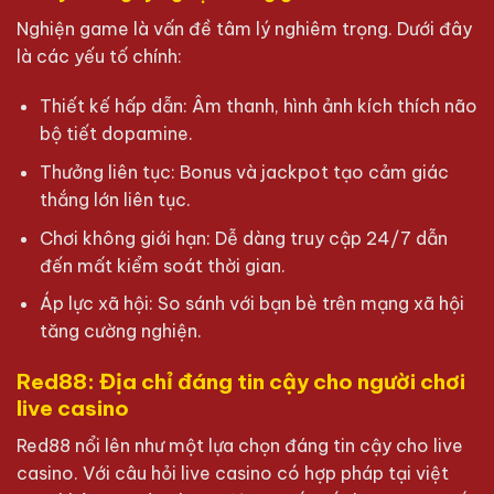
Nghiện game là vấn đề tâm lý nghiêm trọng. Dưới đây
là các yếu tố chính:
Thiết kế hấp dẫn: Âm thanh, hình ảnh kích thích não
bộ tiết dopamine.
Thưởng liên tục: Bonus và jackpot tạo cảm giác
thắng lớn liên tục.
Chơi không giới hạn: Dễ dàng truy cập 24/7 dẫn
đến mất kiểm soát thời gian.
Áp lực xã hội: So sánh với bạn bè trên mạng xã hội
tăng cường nghiện.
Red88: Địa chỉ đáng tin cậy cho người chơi
live casino
Red88 nổi lên như một lựa chọn đáng tin cậy cho live
casino. Với câu hỏi live casino có hợp pháp tại việt