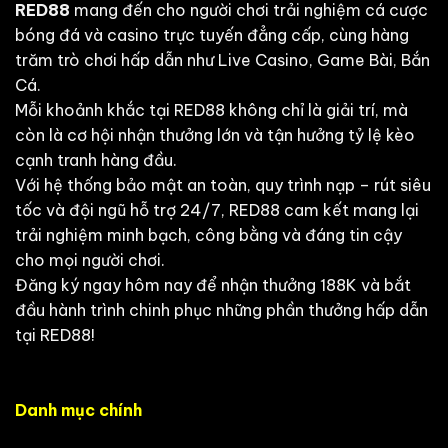
RED88
mang đến cho người chơi trải nghiệm cá cược
bóng đá và casino trực tuyến đẳng cấp, cùng hàng
trăm trò chơi hấp dẫn như Live Casino, Game Bài, Bắn
Cá.
Mỗi khoảnh khắc tại RED88 không chỉ là giải trí, mà
còn là cơ hội nhận thưởng lớn và tận hưởng tỷ lệ kèo
cạnh tranh hàng đầu.
Với hệ thống bảo mật an toàn, quy trình nạp – rút siêu
tốc và đội ngũ hỗ trợ 24/7, RED88 cam kết mang lại
trải nghiệm minh bạch, công bằng và đáng tin cậy
cho mọi người chơi.
Đăng ký ngay hôm nay để nhận thưởng 188K và bắt
đầu hành trình chinh phục những phần thưởng hấp dẫn
tại RED88!
Danh mục chính