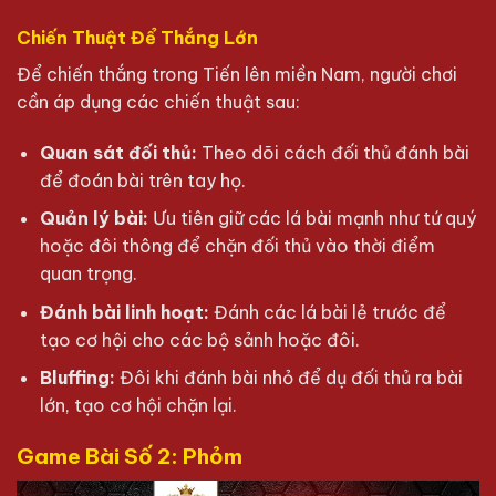
Chiến Thuật Để Thắng Lớn
Để chiến thắng trong Tiến lên miền Nam, người chơi
cần áp dụng các chiến thuật sau:
Quan sát đối thủ:
Theo dõi cách đối thủ đánh bài
để đoán bài trên tay họ.
Quản lý bài:
Ưu tiên giữ các lá bài mạnh như tứ quý
hoặc đôi thông để chặn đối thủ vào thời điểm
quan trọng.
Đánh bài linh hoạt:
Đánh các lá bài lẻ trước để
tạo cơ hội cho các bộ sảnh hoặc đôi.
Bluffing:
Đôi khi đánh bài nhỏ để dụ đối thủ ra bài
lớn, tạo cơ hội chặn lại.
Game Bài Số 2: Phỏm