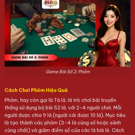
Game Bài Số 2: Phỏm
Cách Chơi Phỏm Hiệu Quả
Phỏm, hay còn gọi là Tá lả, là trò chơi bài truyền
thống sử dụng bộ bài 52 lá, với 2-4 người chơi. Mỗi
người được chia 9 lá (người cái được 10 lá). Mục tiêu
là tạo thành các phỏm (3-4 lá cùng số hoặc sảnh
cùng chất) và giảm điểm số của các lá bài lẻ. Cách