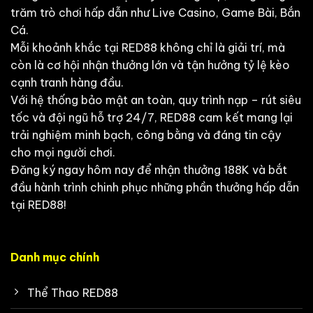
trăm trò chơi hấp dẫn như Live Casino, Game Bài, Bắn
Cá.
Mỗi khoảnh khắc tại RED88 không chỉ là giải trí, mà
còn là cơ hội nhận thưởng lớn và tận hưởng tỷ lệ kèo
cạnh tranh hàng đầu.
Với hệ thống bảo mật an toàn, quy trình nạp – rút siêu
tốc và đội ngũ hỗ trợ 24/7, RED88 cam kết mang lại
trải nghiệm minh bạch, công bằng và đáng tin cậy
cho mọi người chơi.
Đăng ký ngay hôm nay để nhận thưởng 188K và bắt
đầu hành trình chinh phục những phần thưởng hấp dẫn
tại RED88!
Danh mục chính
Thể Thao RED88