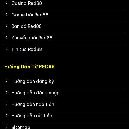
Casino Red88
Game bài Red88
Bắn cá Red88
Khuyến mãi Red88
Tin tức Red88
Hướng Dẫn Từ RED88
Hướng dẫn đăng ký
Hướng dẫn đăng nhập
Hướng dẫn nạp tiền
Hướng dẫn rút tiền
Sitemap