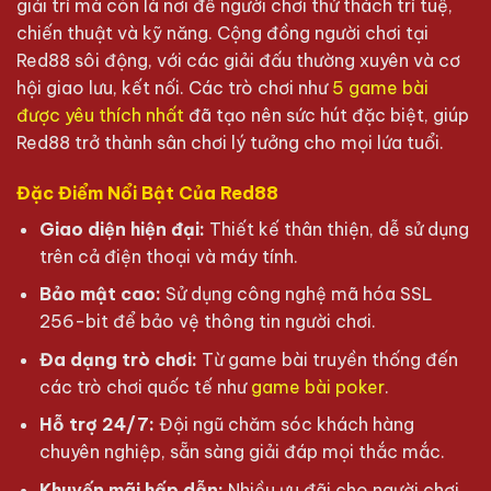
giải trí mà còn là nơi để người chơi thử thách trí tuệ,
chiến thuật và kỹ năng. Cộng đồng người chơi tại
Red88 sôi động, với các giải đấu thường xuyên và cơ
hội giao lưu, kết nối. Các trò chơi như
5 game bài
được yêu thích nhất
đã tạo nên sức hút đặc biệt, giúp
Red88 trở thành sân chơi lý tưởng cho mọi lứa tuổi.
Đặc Điểm Nổi Bật Của Red88
Giao diện hiện đại:
Thiết kế thân thiện, dễ sử dụng
trên cả điện thoại và máy tính.
Bảo mật cao:
Sử dụng công nghệ mã hóa SSL
256-bit để bảo vệ thông tin người chơi.
Đa dạng trò chơi:
Từ game bài truyền thống đến
các trò chơi quốc tế như
game bài poker
.
Hỗ trợ 24/7:
Đội ngũ chăm sóc khách hàng
chuyên nghiệp, sẵn sàng giải đáp mọi thắc mắc.
Khuyến mãi hấp dẫn:
Nhiều ưu đãi cho người chơi