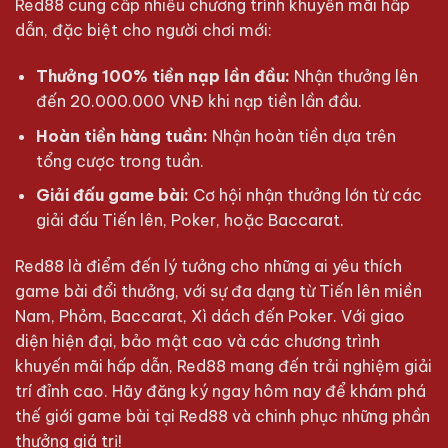
Red88 cung cấp nhiều chương trình khuyến mãi hấp
dẫn, đặc biệt cho người chơi mới:
Thưởng 100% tiền nạp lần đầu:
Nhận thưởng lên
đến 20.000.000 VNĐ khi nạp tiền lần đầu.
Hoàn tiền hàng tuần:
Nhận hoàn tiền dựa trên
tổng cược trong tuần.
Giải đấu game bài:
Cơ hội nhận thưởng lớn từ các
giải đấu Tiến lên, Poker, hoặc Baccarat.
Red88 là điểm đến lý tưởng cho những ai yêu thích
game bài đổi thưởng, với sự đa dạng từ Tiến lên miền
Nam, Phỏm, Baccarat, Xì dách đến Poker. Với giao
diện hiện đại, bảo mật cao và các chương trình
khuyến mãi hấp dẫn, Red88 mang đến trải nghiệm giải
trí đỉnh cao. Hãy đăng ký ngay hôm nay để khám phá
thế giới game bài tại Red88 và chinh phục những phần
thưởng giá trị!