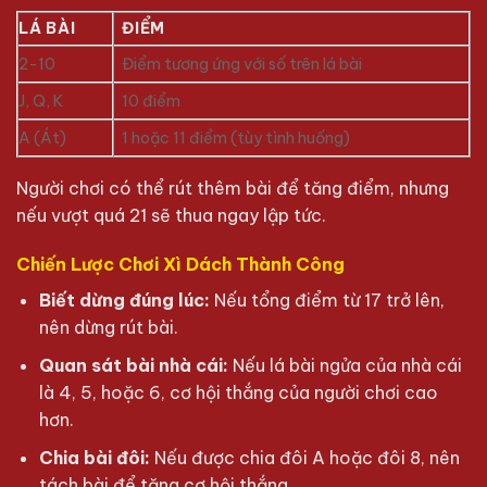
LÁ BÀI
ĐIỂM
2-10
Điểm tương ứng với số trên lá bài
J, Q, K
10 điểm
A (Át)
1 hoặc 11 điểm (tùy tình huống)
Người chơi có thể rút thêm bài để tăng điểm, nhưng
nếu vượt quá 21 sẽ thua ngay lập tức.
Chiến Lược Chơi Xì Dách Thành Công
Biết dừng đúng lúc:
Nếu tổng điểm từ 17 trở lên,
nên dừng rút bài.
Quan sát bài nhà cái:
Nếu lá bài ngửa của nhà cái
là 4, 5, hoặc 6, cơ hội thắng của người chơi cao
hơn.
Chia bài đôi:
Nếu được chia đôi A hoặc đôi 8, nên
tách bài để tăng cơ hội thắng.